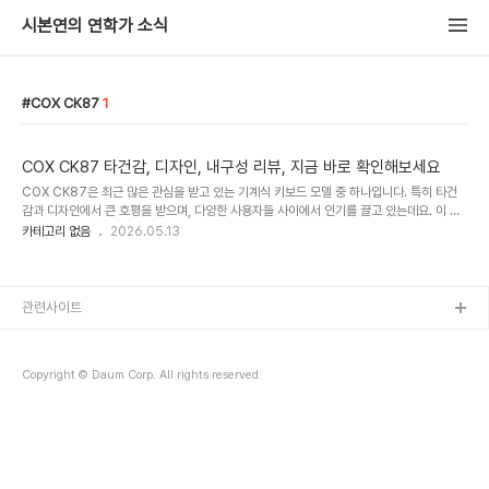
시본연의 연학가 소식
COX CK87
1
COX CK87 타건감, 디자인, 내구성 리뷰, 지금 바로 확인해보세요
COX CK87은 최근 많은 관심을 받고 있는 기계식 키보드 모델 중 하나입니다. 특히 타건
감과 디자인에서 큰 호평을 받으며, 다양한 사용자들 사이에서 인기를 끌고 있는데요. 이 포
스팅에서는 COX CK87에 대한 기본적인 정보부터, 특징, 장점, 사용 후기까지 자세히 다
카테고리 없음
2026.05.13
뤄보겠습니다. 기계식 키보드를 고려 중인 분들에게 유용한 정보가 될 것입니다. COX
CK87 공식 사이트 COX CK87, 어떤 키보드인가?COX CK87은 COX라는 브랜드에서
출시한 87키 배열의 기계식 키보드입니다. 87키 배열은 일반적으로 104키 배열보다 크기
가 작고, 효율적인 타이핑 환경을 제공합니다. 컴팩트한 디자인 덕분에 공간을 적게 차지하
관련사이트
고, 깔끔한 외형 덕분에 다양한 책상 환경에 잘 어울립니다. 또한, 게이머들뿐만 아..
Copyright © Daum Corp. All rights reserved.